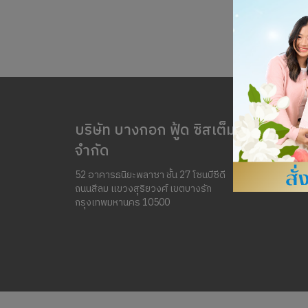
บริษัท บางกอก ฟู้ด ซิสเต็ม
จำกัด
52 อาคารธนิยะพลาซา ชั้น 27 โซนบีซีดี
ถนนสีลม แขวงสุริยวงศ์ เขตบางรัก
กรุงเทพมหานคร 10500