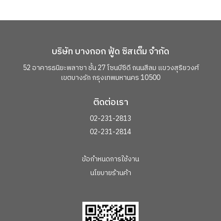
บริษัท บางกอก ฟู้ด ซิสเต็ม จำกัด
52 อาคารธนิยะพลาซา ชั้น 27 โซนบีซีดี
ถนนสีลม แขวงสุริยวงศ์
เขตบางรัก กรุงเทพมหานคร 10500
ติดต่อเรา
02-231-2813
02-231-2814
ข้อกำหนดการใช้งาน
นโยบายร้านค้า