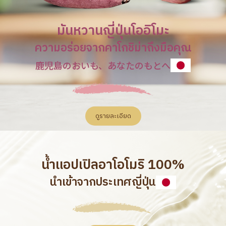
มันหวานญี่ปุ่นโออิโมะ
ความอร่อยจากคาโกชิม่าถึงมือคุณ
鹿児島のおいも、あなたのもとへ
ดูรายละเอียด
น้ำแอปเปิลอาโอโมริ 100%
นำเข้าจากประเทศญี่ปุ่น