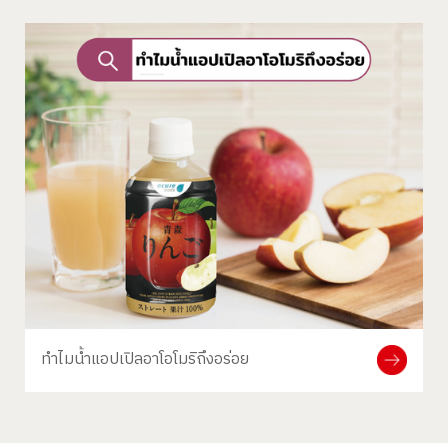
ทำไมน้ำแอปเปิลอาโอโมริถึงอร่อย