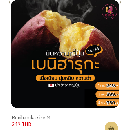
Beniharuka size M
249
THB