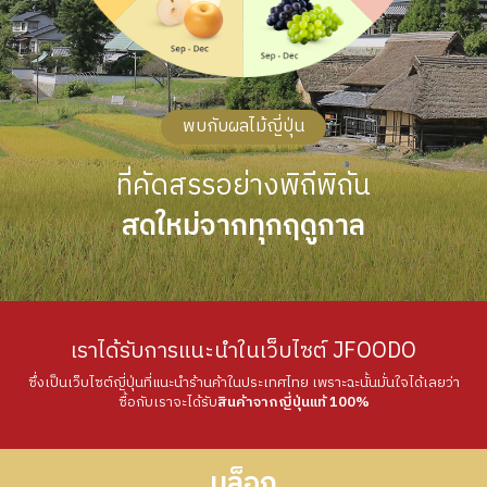
พบกับผลไม้ญี่ปุ่น
ที่คัดสรรอย่างพิถีพิถัน
สดใหม่จากทุกฤดูกาล
เราได้รับการแนะนำในเว็บไซต์
JFOODO
ซึ่งเป็นเว็บไซต์ญี่ปุ่นที่แนะนำร้านค้าในประเทศไทย เพราะฉะนั้นมั่นใจได้เลยว่า
ซื้อกับเราจะได้รับ
สินค้าจากญี่ปุ่นแท้ 100%
บล็อก